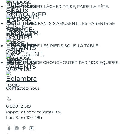
BOUGER, LÂCHER PRISE, FAIRE LA FÊTE.
LES ENFANTS S'AMUSENT, LES PARENTS SE
DÉTENDENT.
METTRE LES PIEDS SOUS LA TABLE.
SE FAIRE CHOUCHOUTER PAR NOS ÉQUIPES.
Contactez-nous
0 800 12 519
(appel et service gratuits)
Lun-Sam 10h-18h
Facebook
Instagram
Pinterest
YouTube
Twitter