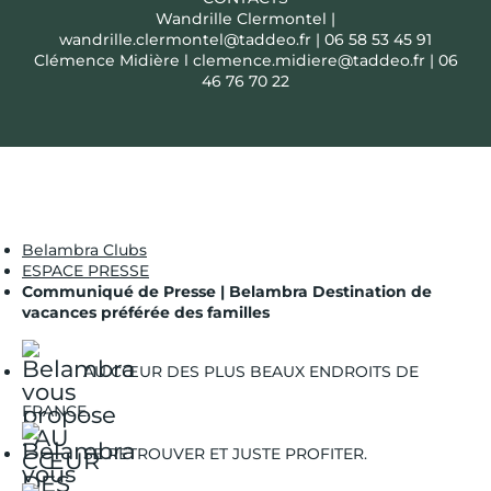
Wandrille Clermontel |
wandrille.clermontel@taddeo.fr | 06 58 53 45 91
Clémence Midière l clemence.midiere@taddeo.fr | 06
46 76 70 22
Belambra Clubs
ESPACE PRESSE
Communiqué de Presse | Belambra Destination de
vacances préférée des familles
AU CŒUR DES PLUS BEAUX ENDROITS DE
FRANCE.
SE RETROUVER ET JUSTE PROFITER.