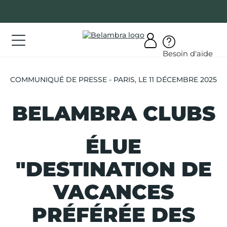
Allez
au
contenu
ations
Besoin d'aide
ations
COMMUNIQUÉ DE PRESSE - PARIS, LE 11 DÉCEMBRE 2025
rir
bra
BELAMBRA CLUBS
ÉLUE
"DESTINATION DE
AQ
VACANCES
on
mpte
PRÉFÉRÉE DES